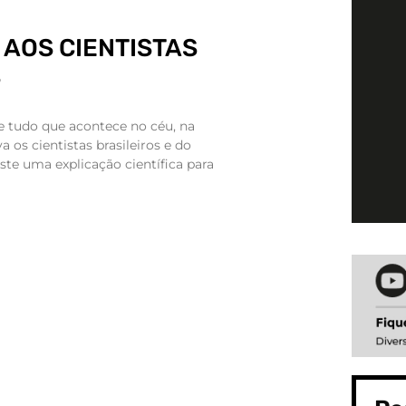
AOS CIENTISTAS
S
e tudo que acontece no céu, na
va os cientistas brasileiros e do
iste uma explicação científica para