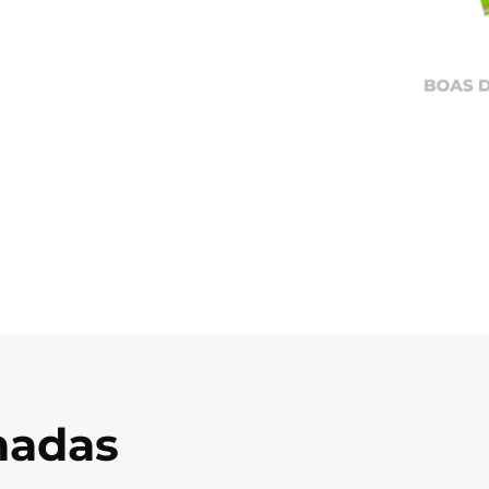
onadas