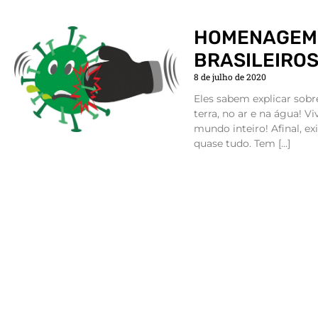
HOMENAGEM 
BRASILEIRO
8 de julho de 2020
Eles sabem explicar sobr
terra, no ar e na água! Vi
mundo inteiro! Afinal, ex
quase tudo. Tem […]