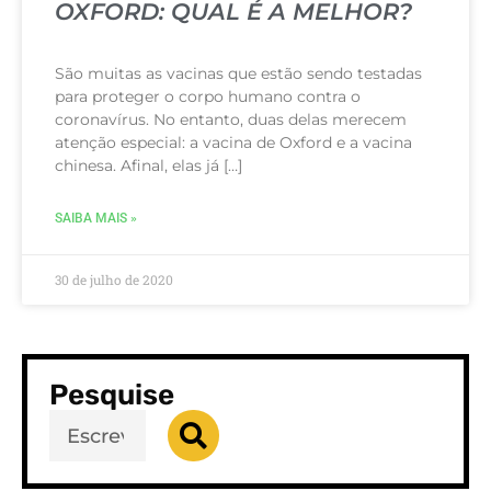
OXFORD: QUAL É A MELHOR?
São muitas as vacinas que estão sendo testadas
para proteger o corpo humano contra o
coronavírus. No entanto, duas delas merecem
atenção especial: a vacina de Oxford e a vacina
chinesa. Afinal, elas já […]
SAIBA MAIS »
30 de julho de 2020
Pesquise