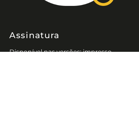
Assinatura
Disponível nas versões: impresso
mensal, on-line, áudio (Podcast) e
vídeo (YouTube).
ASSINE
Nossas Redes
Telefone