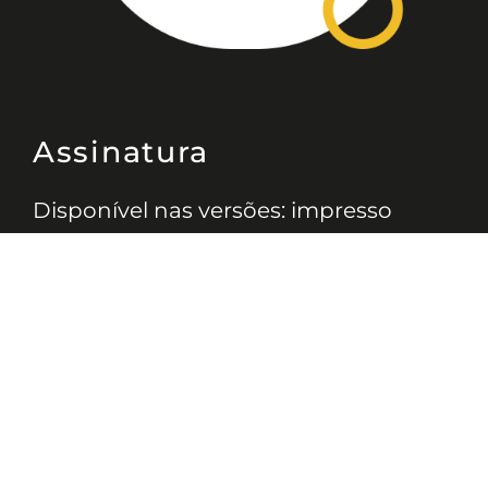
Assinatura
Disponível nas versões: impresso
mensal, on-line, áudio (Podcast) e
vídeo (YouTube).
ASSINE
Nossas Redes