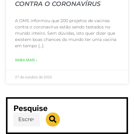
CONTRA O CORONAVÍRUS
A OMS informou que 200 projetos de vacinas
contra o coronavírus estão sendo testados no
mundo inteiro. Sem dúvidas, isto quer dizer que
existem boas chances do mundo ter uma vacina
em tempo […]
SAIBA MAIS »
27 de outubro de 2020
Pesquise