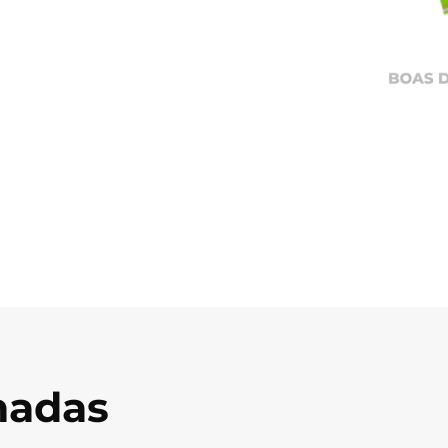
onadas