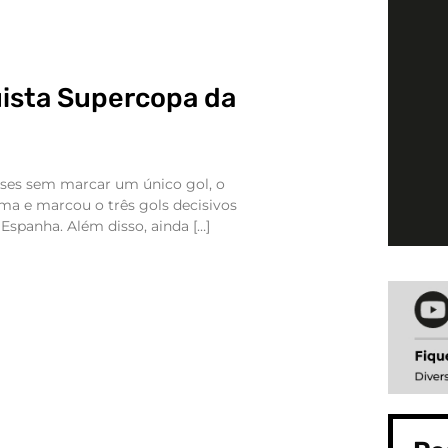
uista Supercopa da
ses sem marcar um único gol, o
cima e marcou o três gols decisivos
 Espanha. Além disso, ainda […]