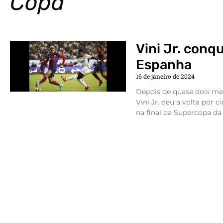
Copa
Vini Jr. conq
Espanha
16 de janeiro de 2024
Depois de quase dois me
Vini Jr. deu a volta por 
na final da Supercopa da