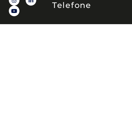
Telefone
(11) 4081-3114
Endereço
Alameda Santos, 1165 – Caixa Postal:
121621, Jd. Paulista, São Paulo – SP,
CEP: 01419-002