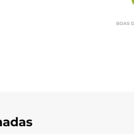
onadas