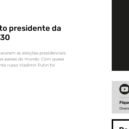
ito presidente da
030
eceram as eleições presidenciais
res países do mundo. Com quase
nte russo Vladimir Putin foi