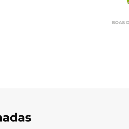
onadas