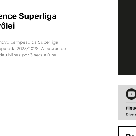
ence Superliga
ôlei
o novo campeão da Superliga
mporada 2025/2026! A equipe de
au Minas por 3 sets a 0 na