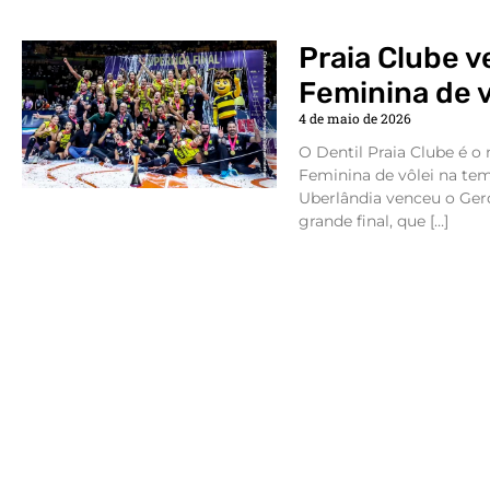
Praia Clube v
Feminina de v
4 de maio de 2026
O Dentil Praia Clube é 
Feminina de vôlei na te
Uberlândia venceu o Gerd
grande final, que […]