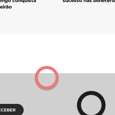
engo conquista
sucesso nas bilheteri
leirão
ECEBER