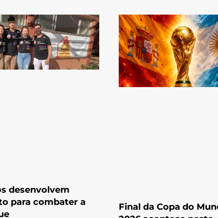
os desenvolvem
to para combater a
Final da Copa do Mu
ue