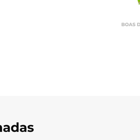
onadas