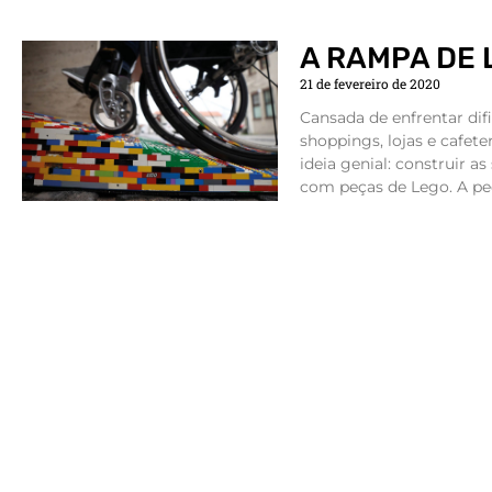
A RAMPA DE 
21 de fevereiro de 2020
Cansada de enfrentar dif
shoppings, lojas e cafet
ideia genial: construir a
com peças de Lego. A pe