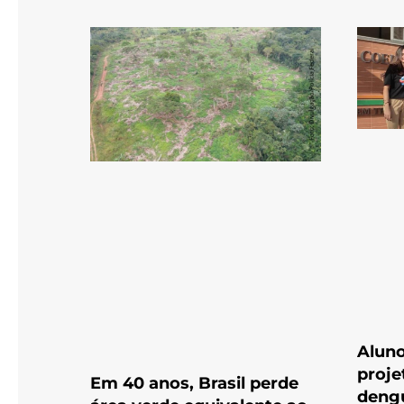
Alun
proje
Em 40 anos, Brasil perde
deng