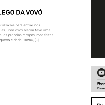
LEGO DA VOVÓ
iculdades para entrar nos
erias, uma vovó alemã teve uma
s suas próprias rampas, mas feitas
quena cidade Hanau, […]