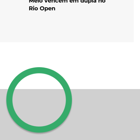
Melo vencem em dupla no
Rio Open