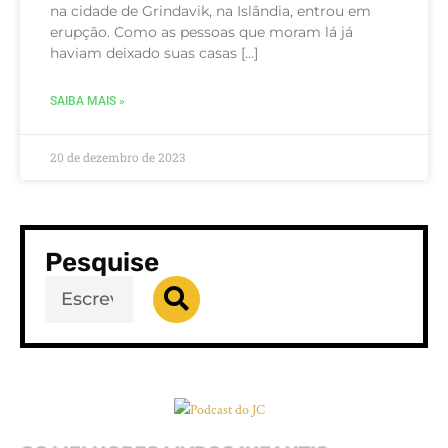
na cidade de Grindavik, na Islândia, entrou em
erupção. Como as pessoas que moram lá já
haviam deixado suas casas […]
SAIBA MAIS »
20 de dezembro de 2023
Pesquise