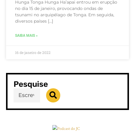
Hunga Tonga Hunga Ha’apai entrou em erupção
no dia 15 de janeiro, provocando ondas de
tsunami no arquipélago de Tonga. Em seguida,
diversos países […]
SAIBA MAIS »
16 de janeiro de 2022
Pesquise