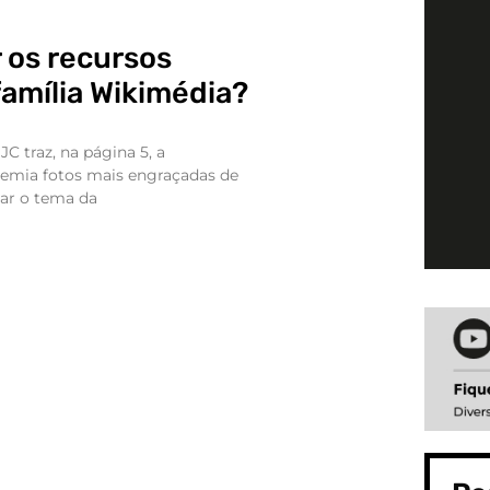
 os recursos
família Wikimédia?
C traz, na página 5, a
emia fotos mais engraçadas de
tar o tema da