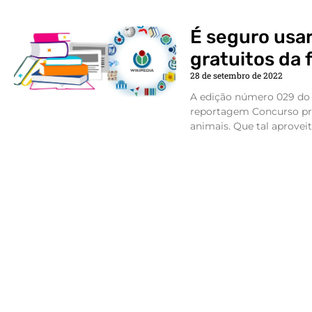
É seguro usar
gratuitos da 
28 de setembro de 2022
A edição número 029 do J
reportagem Concurso pr
animais. Que tal aprovei