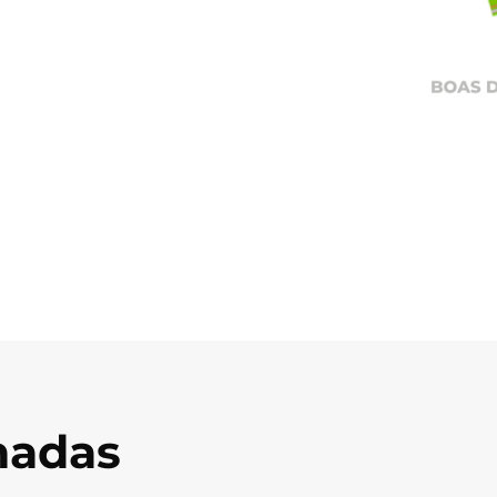
onadas