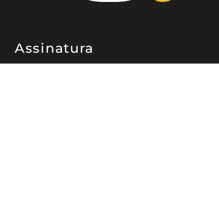
Assinatura
Disponível nas versões: impresso
mensal, on-line, áudio (Podcast) e
vídeo (YouTube).
ASSINE
Nossas Redes
Telefone