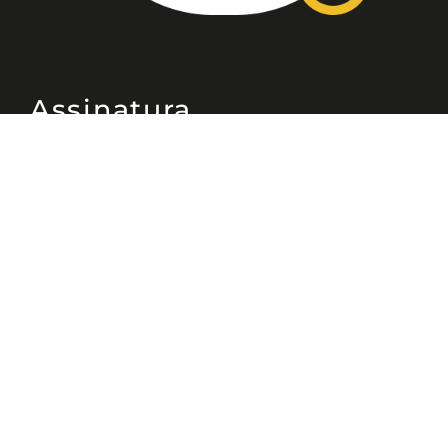
Assinatura
Disponível nas versões: impresso
mensal, on-line, áudio (Podcast) e
vídeo (YouTube).
ASSINE
Nossas Redes
Telefone