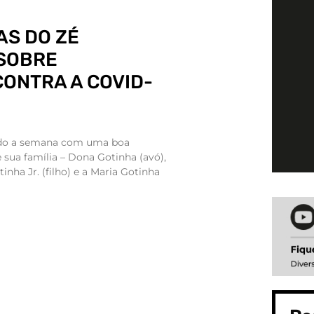
AS DO ZÉ
 SOBRE
ONTRA A COVID-
ndo a semana com uma boa
 e sua família – Dona Gotinha (avó),
inha Jr. (filho) e a Maria Gotinha