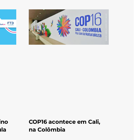
ino
COP16 acontece em Cali,
ula
na Colômbia