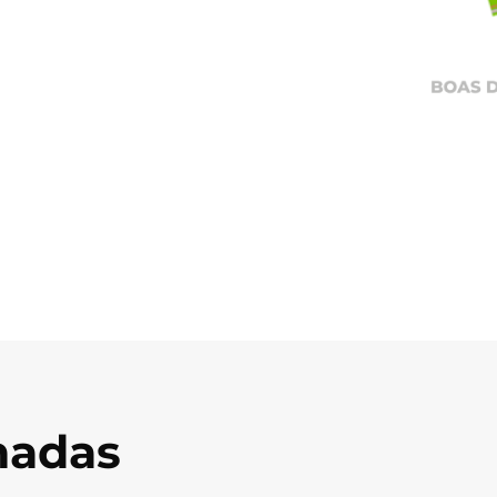
onadas