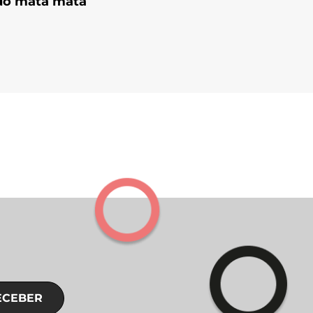
do mata mata
ECEBER