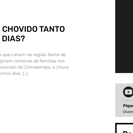
 CHOVIDO TANTO
 DIAS?
 que caíram na região Norte de
ngiram centenas de famílias nos
 previsão do Climatempo, a chuva
imos dias. […]