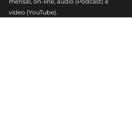
mensal, on-line, áudio (Podcast) e
vídeo (YouTube).
ASSINE
Nossas Redes
Telefone
(11) 4081-3114