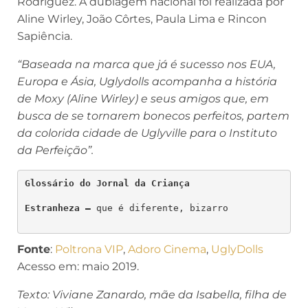
Rodriguez. A dublagem nacional foi realizada por
Aline Wirley, João Côrtes, Paula Lima e Rincon
Sapiência.
“Baseada na marca que já é sucesso nos EUA,
Europa e Ásia, Uglydolls acompanha a história
de Moxy (Aline Wirley) e seus amigos que, em
busca de se tornarem bonecos perfeitos, partem
da colorida cidade de Uglyville para o Instituto
da Perfeição”.
Glossário do Jornal da Criança
Estranheza – 
que é diferente, bizarro

Fonte
:
Poltrona VIP
,
Adoro Cinema
,
UglyDolls
Acesso em: maio 2019.
Texto: Viviane Zanardo, mãe da Isabella, filha de