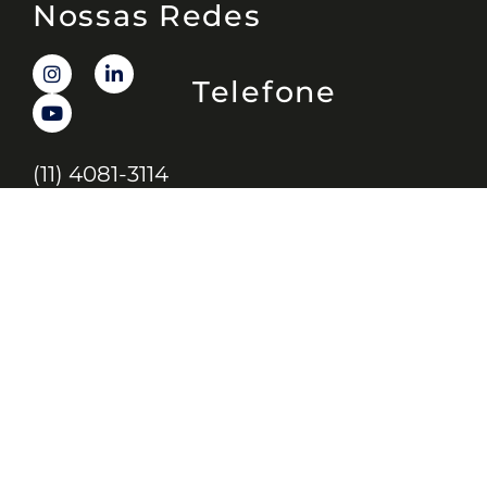
Nossas Redes
Telefone
(11) 4081-3114
Endereço
Alameda Santos, 1165 – Caixa Postal:
121621, Jd. Paulista, São Paulo – SP,