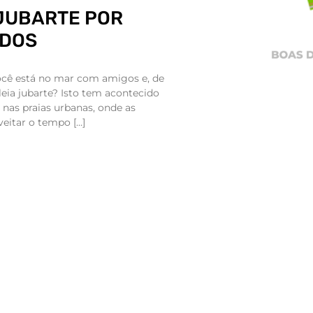
 JUBARTE POR
ADOS
você está no mar com amigos e, de
eia jubarte? Isto tem acontecido
nas praias urbanas, onde as
eitar o tempo […]