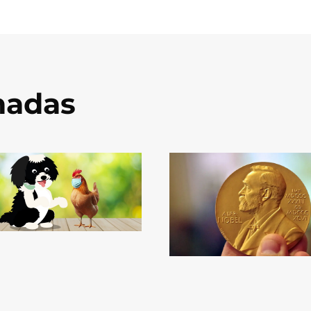
onadas