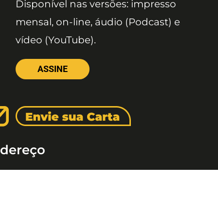
Disponível nas versões: impresso
mensal, on-line, áudio (Podcast) e
vídeo (YouTube).
ASSINE
dereço
meda Santos, 1165 – Caixa Postal: 121621, Jd. Pa
 Paulo – SP, CEP: 01419-002