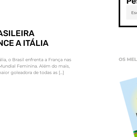
Pe
ASILEIRA
CE A ITÁLIA
ália, o Brasil enfrenta a França nas
 Mundial Feminina. Além do mais,
aior goleadora de todas as […]