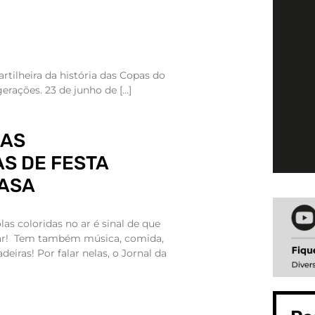
tilheira da história das Copas do
erações. 23 de junho de […]
 AS
S DE FESTA
CASA
as coloridas no ar é sinal de que
çar! Tem também música, comida,
deiras! Por falar nelas, o Jornal da