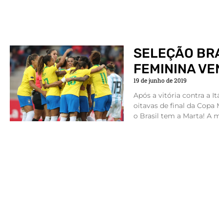
SELEÇÃO BR
FEMININA VEN
19 de junho de 2019
Após a vitória contra a It
oitavas de final da Copa
o Brasil tem a Marta! A m