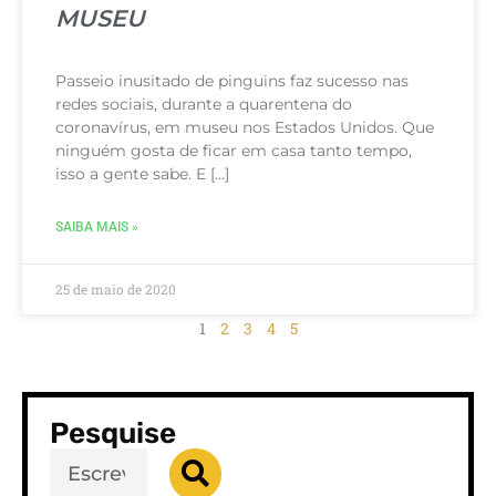
MUSEU
Passeio inusitado de pinguins faz sucesso nas
redes sociais, durante a quarentena do
coronavírus, em museu nos Estados Unidos. Que
ninguém gosta de ficar em casa tanto tempo,
isso a gente sabe. E […]
SAIBA MAIS »
25 de maio de 2020
1
2
3
4
5
Pesquise