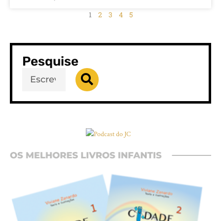
1
2
3
4
5
Pesquise