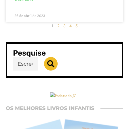
26 de abril de 2023
1
2
3
4
5
Pesquise