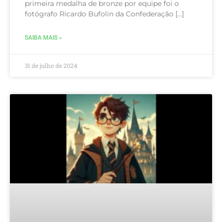
primeira medalha de bronze por equipe foi o
fotógrafo Ricardo Bufolin da Confederação […]
SAIBA MAIS »
31 de julho de 2024