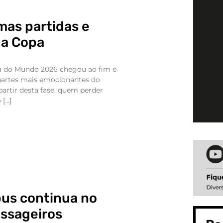
mas partidas e
da Copa
a do Mundo 2026 chegou ao fim e
artes mais emocionantes do
partir desta fase, quem perder
 […]
bus continua no
assageiros