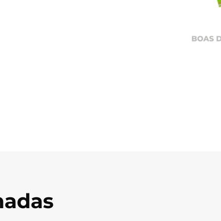
onadas