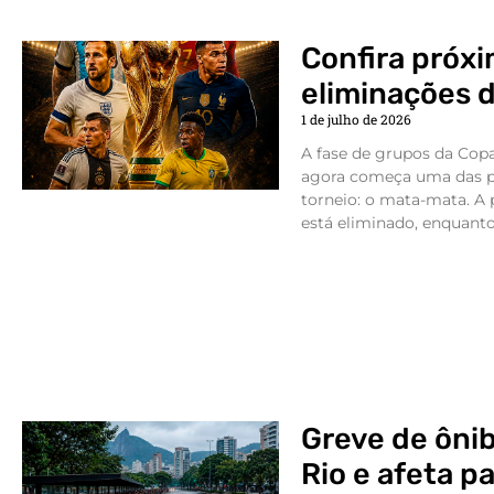
Confira próxi
eliminações 
1 de julho de 2026
A fase de grupos da Cop
agora começa uma das p
torneio: o mata-mata. A 
está eliminado, enquanto
Greve de ôni
Rio e afeta p