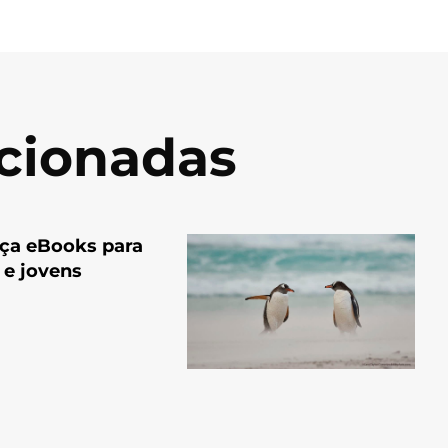
acionadas
nça eBooks para
 e jovens