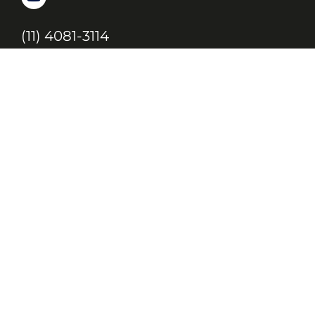
(11) 4081-3114
Endereço
Alameda Santos, 1165 – Caixa Postal:
121621, Jd. Paulista, São Paulo – SP,
CEP: 01419-002
JC, JORNAL DA CRIANÇA & JOVENS © 2020 TODOS OS DIREITOS