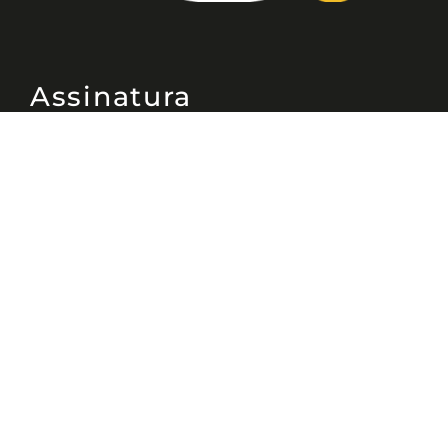
Assinatura
Disponível nas versões: impresso
mensal, on-line, áudio (Podcast) e
vídeo (YouTube).
ASSINE
Nossas Redes
Telefone