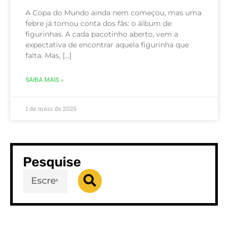
A Copa do Mundo ainda nem começou, mas uma
febre já tomou conta dos fãs: o álbum de
figurinhas. A cada pacotinho aberto, vem a
expectativa de encontrar aquela figurinha que
falta. Mas, […]
SAIBA MAIS »
1 de maio de 2026
Pesquise