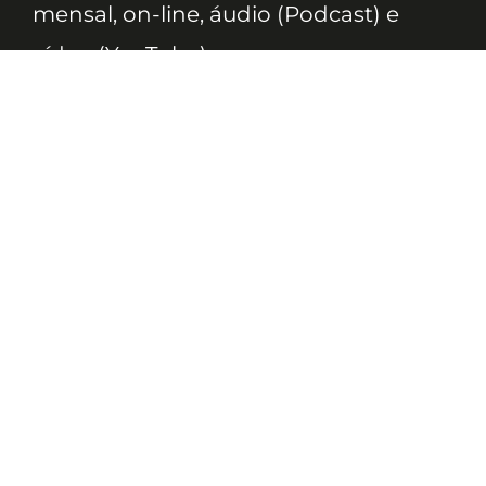
mensal, on-line, áudio (Podcast) e
vídeo (YouTube).
ASSINE
Nossas Redes
Telefone
(11) 4081-3114