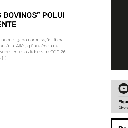
 BOVINOS” POLUI
ENTE
quando o gado come ração libera
sfera. Aliás, q flatulência ou
ssunto entre os líderes na COP-26,
 […]