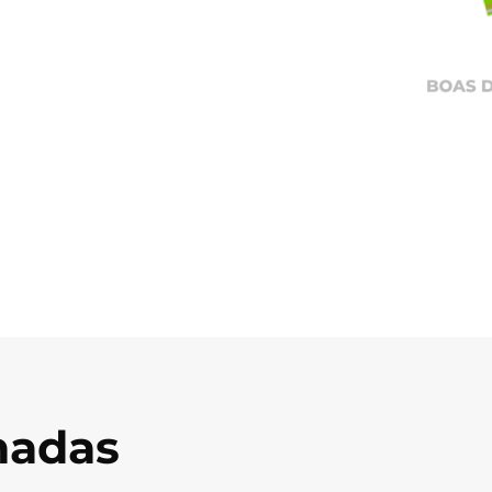
onadas