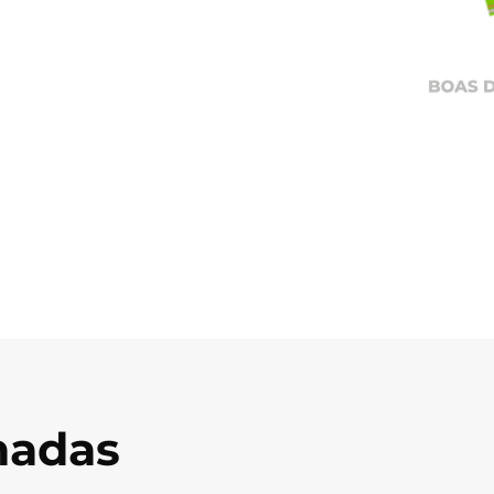
onadas