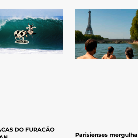
ACAS DO FURACÃO
Parisienses mergulh
AN