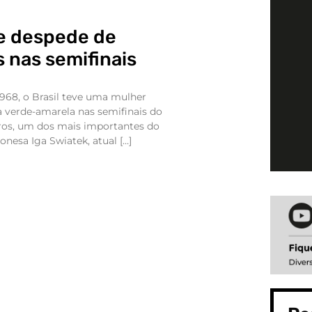
e despede de
 nas semifinais
1968, o Brasil teve uma mulher
 verde-amarela nas semifinais do
os, um dos mais importantes do
lonesa Iga Swiatek, atual […]