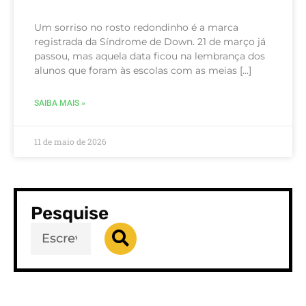
Um sorriso no rosto redondinho é a marca
registrada da Síndrome de Down. 21 de março já
passou, mas aquela data ficou na lembrança dos
alunos que foram às escolas com as meias […]
SAIBA MAIS »
11 de maio de 2026
Pesquise