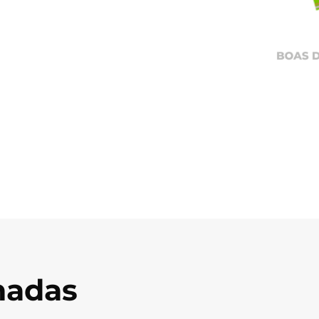
onadas