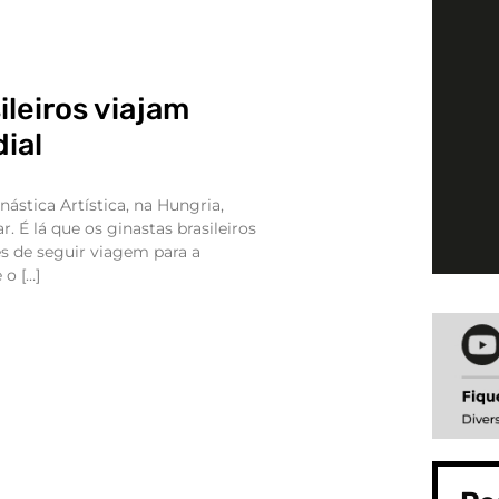
ileiros viajam
ial
stica Artística, na Hungria,
r. É lá que os ginastas brasileiros
es de seguir viagem para a
 o […]