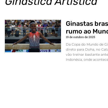
Ginástica Artística
Ginastas bras
rumo ao Mund
19 de outubro de 2025
Da Copa do Mundo de Giná
direto para Doha, no Cata
vão treinar bastante ant
Indonésia, onde acontece