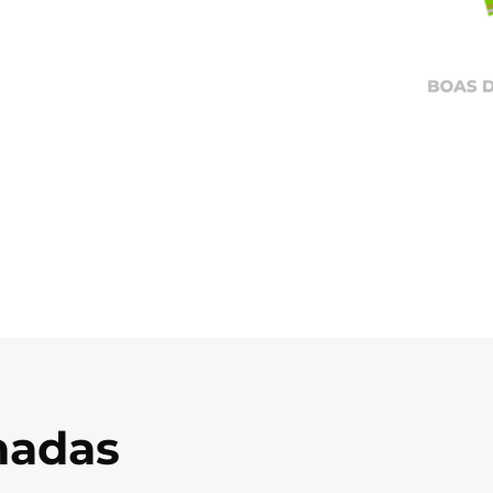
onadas