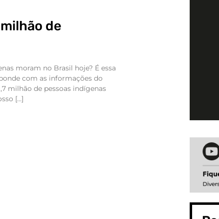
7 milhão de
enas moram no Brasil hoje? É essa
sponde com as informações do
,7 milhão de pessoas indígenas
sso […]