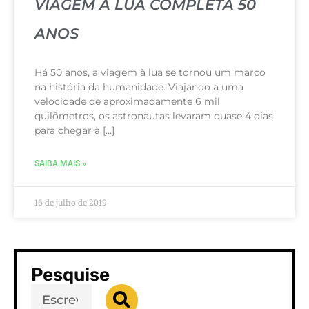
VIAGEM À LUA COMPLETA 50
ANOS
Há 50 anos, a viagem à lua se tornou um marco
na história da humanidade. Viajando a uma
velocidade de aproximadamente 6 mil
quilômetros, os astronautas levaram quase 4 dias
para chegar à […]
SAIBA MAIS »
16 de julho de 2019
Pesquise