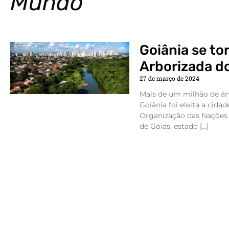
Mundo
Goiânia se to
Arborizada d
27 de março de 2024
Mais de um milhão de árv
Goiânia foi eleita a cid
Organização das Nações U
de Goiás, estado […]