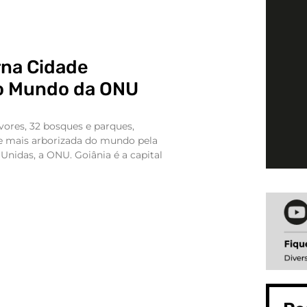
rna Cidade
o Mundo da ONU
ores, 32 bosques e parques,
ade mais arborizada do mundo pela
nidas, a ONU. Goiânia é a capital