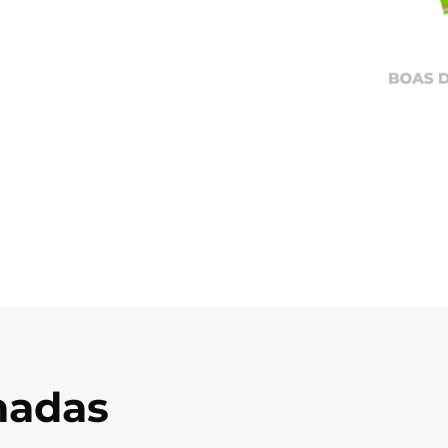
onadas