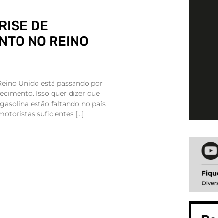
RISE DE
NTO NO REINO
Reino Unido está passando por
ecimento. Isso quer dizer que
gasolina estão faltando no país
otoristas suficientes […]