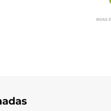
onadas