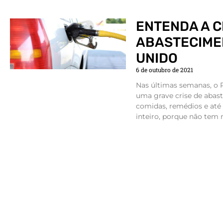
ENTENDA A C
ABASTECIME
UNIDO
6 de outubro de 2021
Nas últimas semanas, o 
uma grave crise de abast
comidas, remédios e até 
inteiro, porque não tem m