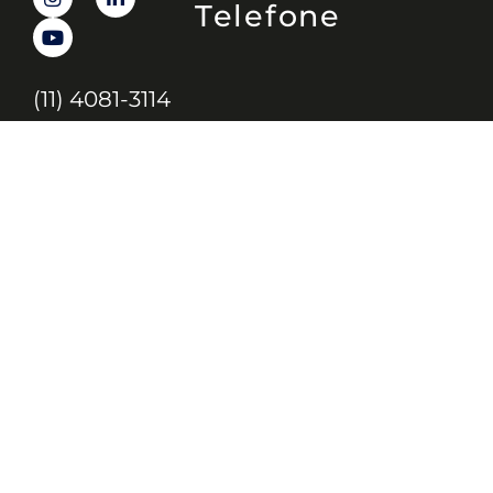
Telefone
(11) 4081-3114
Endereço
Alameda Santos, 1165 – Caixa Postal:
121621, Jd. Paulista, São Paulo – SP,
CEP: 01419-002