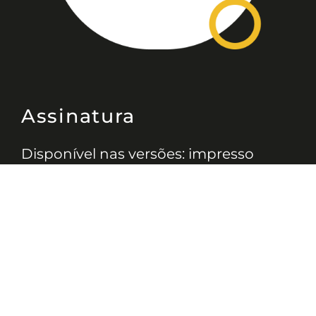
Assinatura
Disponível nas versões: impresso
mensal, on-line, áudio (Podcast) e
vídeo (YouTube).
ASSINE
Nossas Redes