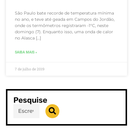
São Paulo bate recorde de temperatura mínima
no ano, e teve até geada em Campos do Jordão,
onde os termômetros registraram -1°C, neste
domingo (7). Enquanto isso, uma onda de calor
no Alasca […]
SAIBA MAIS »
7 de julho de 2019
Pesquise