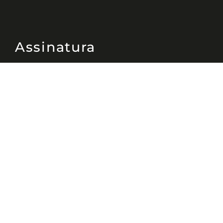
Assinatura
Disponível nas versões: impresso
mensal, on-line, áudio (Podcast) e
vídeo (YouTube).
ASSINE
Nossas Redes
Telefone