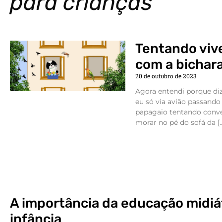
para crianças
Tentando viv
com a bichar
20 de outubro de 2023
Agora entendi porque diz
eu só via avião passando 
papagaio tentando conv
morar no pé do sofá da [
A importância da educação midiá
infância