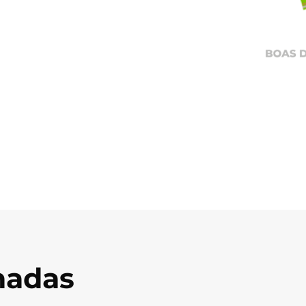
onadas