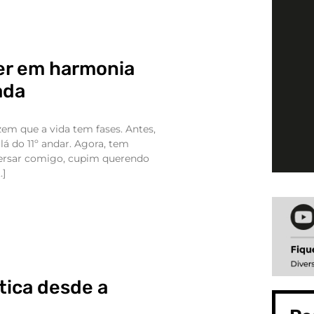
er em harmonia
ada
em que a vida tem fases. Antes,
lá do 11º andar. Agora, tem
ersar comigo, cupim querendo
…]
tica desde a