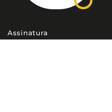
Assinatura
Disponível nas versões: impresso
mensal, on-line, áudio (Podcast) e
vídeo (YouTube).
ASSINE
Nossas Redes