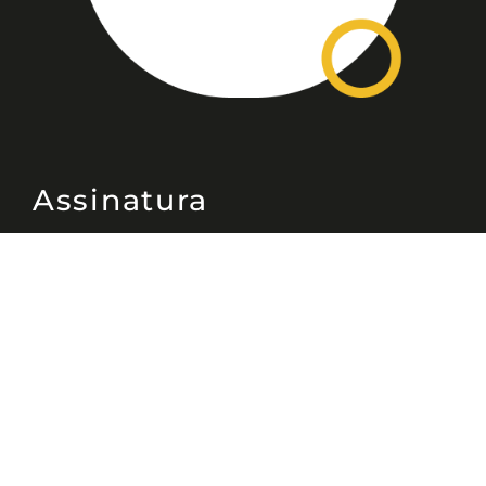
Assinatura
Disponível nas versões: impresso
mensal, on-line, áudio (Podcast) e
vídeo (YouTube).
ASSINE
Nossas Redes