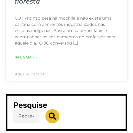
floresta
0O livro não pesa na mochila e não existe uma
cantina com alimentos industrializados nas
escolas indígenas. Basta um caderno, lápis e
acompanhar os ensinamentos do professor para
aquele dia. O JC conversou […]
SAIBA MAIS »
9 de abril de 2024
Pesquise