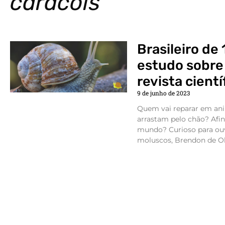
caracóis
Brasileiro de
estudo sobre
revista cientí
9 de junho de 2023
Quem vai reparar em ani
arrastam pelo chão? Afin
mundo? Curioso para ouv
moluscos, Brendon de Oli