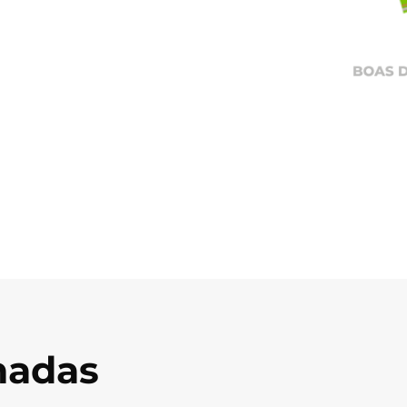
onadas