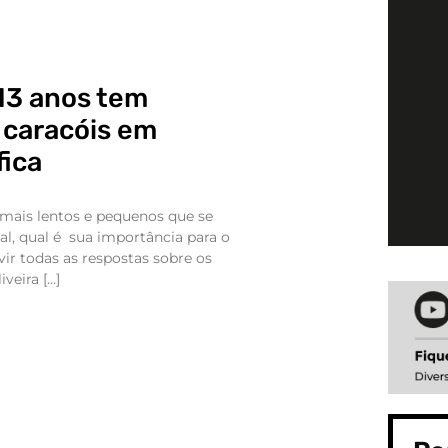
 13 anos tem
 caracóis em
fica
mais lentos e pequenos que se
al, qual é sua importância para o
ir todas as respostas sobre os
veira […]