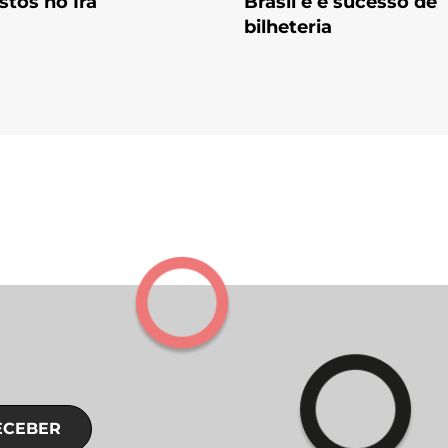
stos no Irã
Brasil e é sucesso de
bilheteria
ECEBER