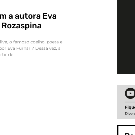
m a autora Eva
e Rozaspina
lva, o famoso coelho, poeta e
a por Eva Furnari? Dessa vez, a
rtir de