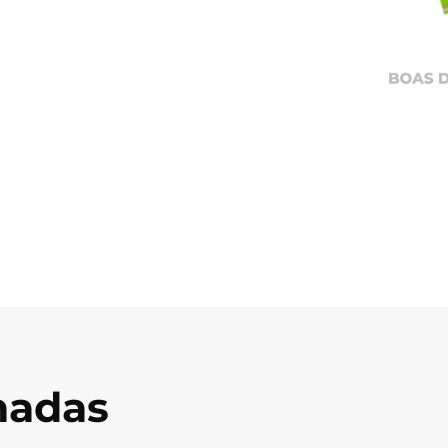
onadas