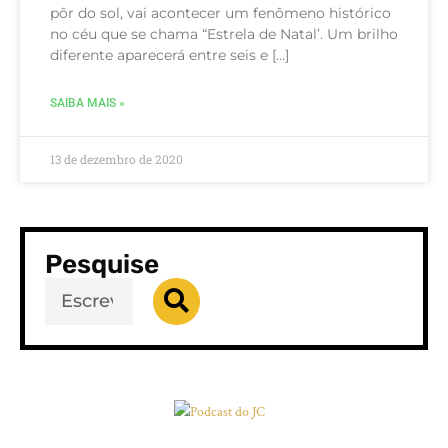
pôr do sol, vai acontecer um fenômeno histórico
no céu que se chama “Estrela de Natal’. Um brilho
diferente aparecerá entre seis e […]
SAIBA MAIS »
13 de dezembro de 2020
Pesquise