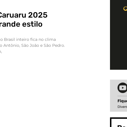
Caruaru 2025
rande estilo
 Brasil inteiro fica no clima
to Antônio, São João e São Pedro.
,