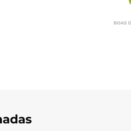
onadas