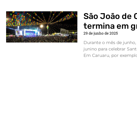
São João de 
termina em g
29 de junho de 2025
Durante o mês de junho, o
junino para celebrar San
Em Caruaru, por exemplo