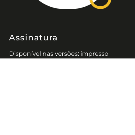
Assinatura
Disponível nas versões: impresso
mensal, on-line, áudio (Podcast) e
vídeo (YouTube).
ASSINE
Nossas Redes